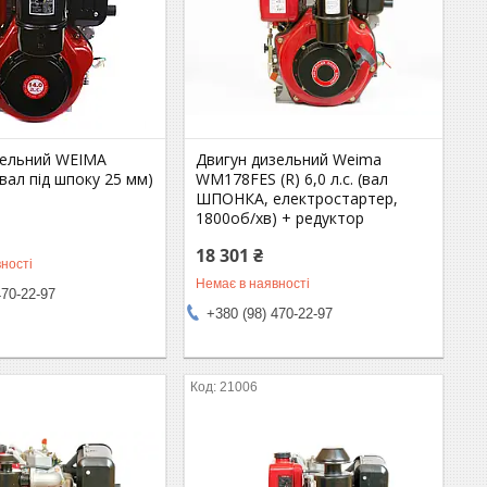
зельний WEIMA
Двигун дизельний Weima
ал під шпоку 25 мм)
WM178FES (R) 6,0 л.с. (вал
ШПОНКА, електростартер,
1800об/хв) + редуктор
18 301 ₴
ності
Немає в наявності
470-22-97
+380 (98) 470-22-97
21006