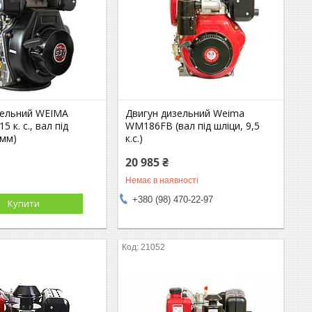
зельний WEIMA
Двигун дизельний Weima
 к. с., вал під
WM186FB (вал під шліци, 9,5
 мм)
к.с.)
20 985 ₴
Немає в наявності
+380 (98) 470-22-97
Купити
21052