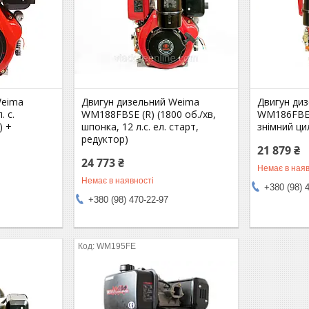
Weima
Двигун дизельний Weima
Двигун ди
. с.
WM188FBSE (R) (1800 об./хв,
WM186FBE 
) +
шпонка, 12 л.с. ел. старт,
знімний ци
редуктор)
21 879 ₴
24 773 ₴
Немає в наяв
Немає в наявності
+380 (98) 
+380 (98) 470-22-97
WM195FE