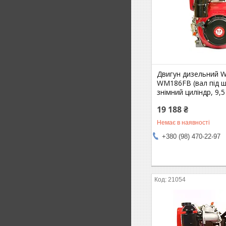
Двигун дизельний 
WM186FB (вал під ш
знімний циліндр, 9,5 
19 188 ₴
Немає в наявності
+380 (98) 470-22-97
21054