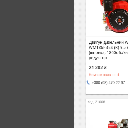
Двигун дизельний 
WM186FBES (R) 9.5 л
(шпонка, 1800об./хв
редуктор
21 202 ₴
Немає в наявності
+380 (98) 470-22-97
21008