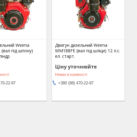
зельний Weima
Двигун дизельний Weima
(вал під шпону)
WM188FE (вал під шліци) 12 л.с.
ліндр
ел. старт.
Ціну уточнюйте
ності
Немає в наявності
470-22-97
+380 (98) 470-22-97