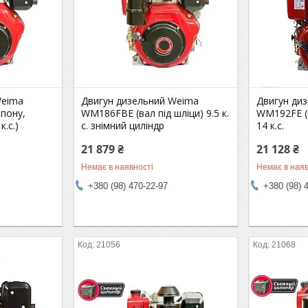
Weima
Двигун дизельний Weima
Двигун ди
пону,
WM186FBE (вал під шліци) 9.5 к.
WM192FЕ (в
к.с.)
с. знімний циліндр
14 к.с.
21 879 ₴
21 128 ₴
Немає в наявності
Немає в наяв
+380 (98) 470-22-97
+380 (98) 
21056
21068