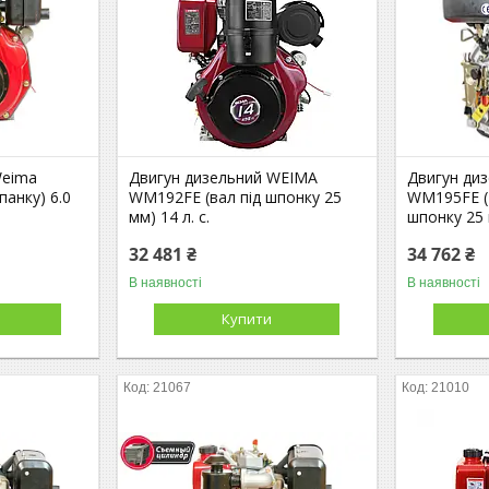
Weima
Двигун дизельний WEIMA
Двигун ди
панку) 6.0
WM192FЕ (вал під шпонку 25
WM195FE (15
мм) 14 л. с.
шпонку 25
32 481 ₴
34 762 ₴
В наявності
В наявності
Купити
21067
21010