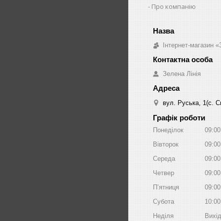
Про компанію
Інтернет-магазин «
Зелена Лінія
вул. Руська, 1(с. 
Графік роботи
Понеділок
09:00
Вівторок
09:00
Середа
09:00
Четвер
09:00
Пʼятниця
09:00
Субота
10:00
Неділя
Вихі