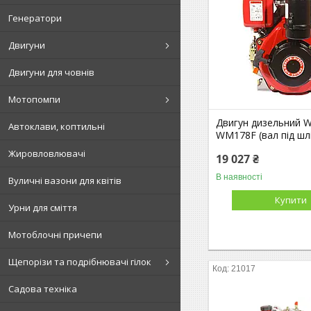
Генератори
Двигуни
Двигуни для човнів
Мотопомпи
Двигун дизельний 
Автоклави, коптильні
WM178F (вал під шліц
Жировловлювачі
19 027 ₴
В наявності
Вуличні вазони для квітів
Купити
Урни для сміття
Мотоблочні причепи
Щепорізи та подрібнювачі гілок
21017
Садова техніка