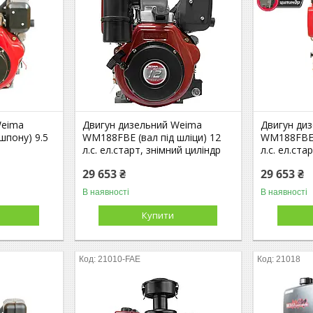
Weima
Двигун дизельний Weima
Двигун ди
шпону) 9.5
WM188FBE (вал під шліци) 12
WM188FBE 
л.с. ел.старт, знімний циліндр
л.с. ел.ста
29 653 ₴
29 653 ₴
В наявності
В наявності
Купити
21010-FAE
21018