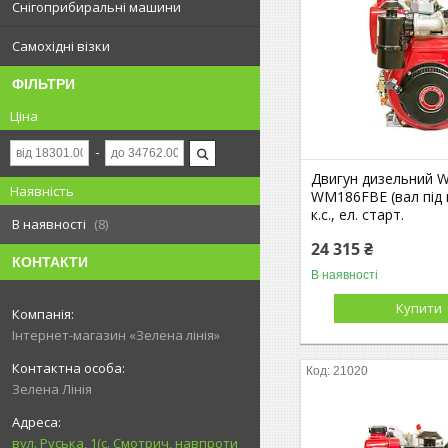
Снігоприбиральні машини
Самохідні візки
ФІЛЬТРИ
Ціна
Двигун дизельний 
Наявність
WM186FBE (вал під 
к.с., ел. старт.
В наявності
8
24 315 ₴
КОНТАКТИ
В наявності
Купити
Інтернет-магазин «Зелена лінія»
21020
Зелена Лінія
вул. Руська, 1(с. Смотрич, навпроти