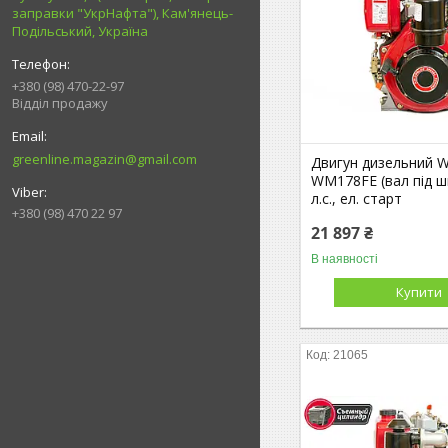
заправки "УкрНафта"), Кам'янець-
Подільський, Україна
+380 (98) 470-22-97
Відділ продажу
greenline.magazin@gmail.com
Двигун дизельний 
WM178FЕ (вал під ш
л.с., ел. старт
+380 (98) 470 22 97
21 897 ₴
В наявності
Купити
21065