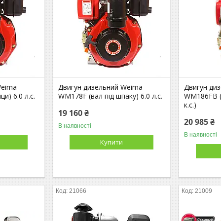
Weima
Двигун дизельний Weima
Двигун ди
и) 6.0 л.с.
WM178F (вал під шпаку) 6.0 л.с.
WM186FB (в
к.с.)
19 160 ₴
20 985 ₴
В наявності
В наявності
Купити
21066
21009