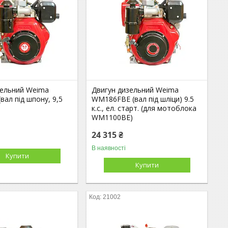
зельний Weima
Двигун дизельний Weima
ал під шпону, 9,5
WM186FBE (вал під шліци) 9.5
к.с., ел. старт. (для мотоблока
WM1100ВЕ)
24 315 ₴
В наявності
Купити
Купити
21002