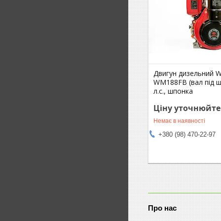
Двигун дизельний 
WM188FB (вал під ш
л.с., шпонка
Ціну уточнюйте
Немає в наявності
+380 (98) 470-22-97
Про нас