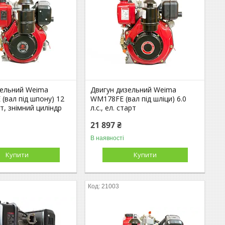
зельний Weima
Двигун дизельний Weima
(вал під шпону) 12
WM178FЕ (вал під шліци) 6.0
рт, знімний циліндр
л.с., ел. старт
21 897 ₴
В наявності
Купити
Купити
21003