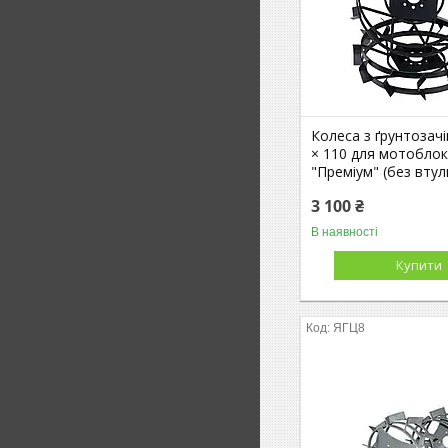
Колеса з ґрунтозач
× 110 для мотобло
"Преміум" (без втул
3 100 ₴
В наявності
Купити
ЯГЦ8