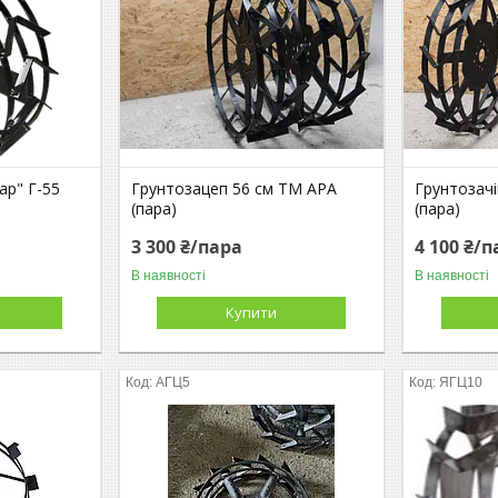
ар" Г-55
Грунтозацеп 56 см ТМ АРА
Грунтозач
(пара)
(пара)
3 300 ₴/пара
4 100 ₴/
В наявності
В наявності
Купити
АГЦ5
ЯГЦ10