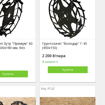
п Зутр "Преміум" 60
Грунтозачіп "Володар" Г-45
(600х180 мм, без
(450х150)
2 200 ₴/пара
В наявності
Купити
Купити
АГЦ2