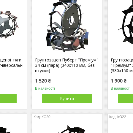
щеної тяги
Грунтозацеп Пуберт "Преміум"
Грунтозаце
ніверсальні
34 см (пара) (340х110 мм, без
"Преміум" 
втулки)
(380х150 м
1 520 ₴
1 900 ₴
В наявності
В наявності
Купити
КО20
КО22