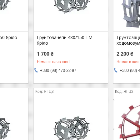
50 Яріло
Грунтозачепи 480/150 ТМ
Грунтозаце
Яріло
ходомозум
1 700 ₴
2 200 ₴
Немає в наявності
Немає в наяв
+380 (98) 470-22-97
+380 (98) 
ЯГЦ3
ЯГЦ2