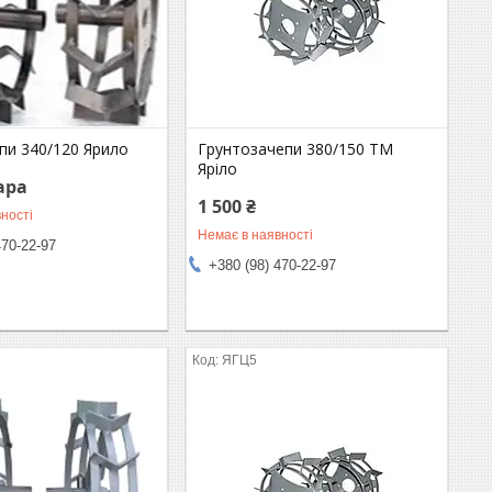
пи 340/120 Ярило
Грунтозачепи 380/150 ТМ
Яріло
пара
1 500 ₴
ності
Немає в наявності
470-22-97
+380 (98) 470-22-97
ЯГЦ5