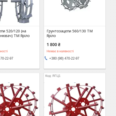
пи 520/120 (на
Грунтозацепи 560/130 ТМ
нювач) ТМ Яріло
Яріло
1 800 ₴
ності
Немає в наявності
470-22-97
+380 (98) 470-22-97
ЯГЦ1