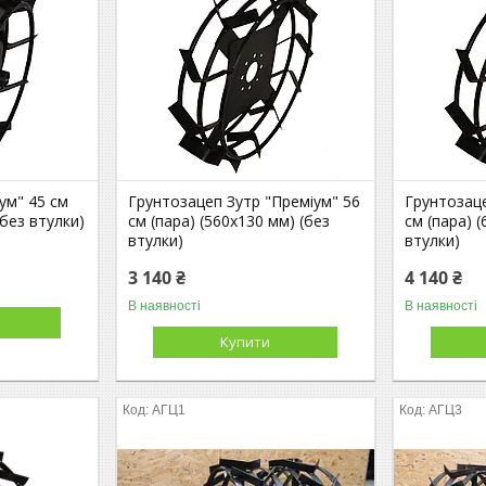
ум" 45 см
Грунтозацеп Зутр "Преміум" 56
Грунтозаце
 без втулки)
см (пара) (560х130 мм) (без
см (пара) 
втулки)
втулки)
3 140 ₴
4 140 ₴
В наявності
В наявності
Купити
АГЦ1
АГЦ3