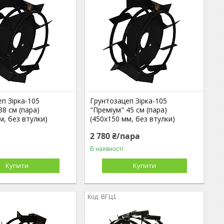
п Зірка-105
Грунтозацеп Зірка-105
38 см (пара)
"Преміум" 45 см (пара)
м, без втулки)
(450х150 мм, без втулки)
2 780 ₴/пара
В наявності
Купити
Купити
ВГЦ1