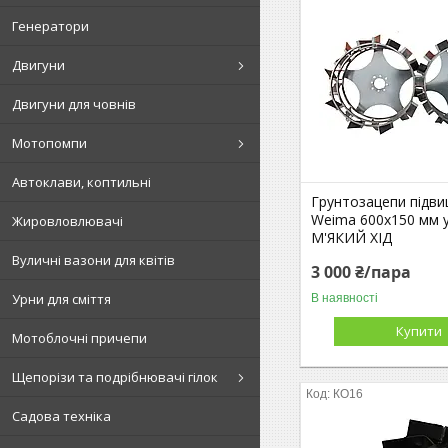
Генератори
Двигуни
Двигуни для човнів
Мотопомпи
Автоклави, коптильні
Грунтозацепи підви
Weima 600х150 мм у
Жировловлювачі
М'ЯКИЙ ХІД
Вуличні вазони для квітів
3 000 ₴/пара
Урни для сміття
В наявності
Купити
Мотоблочні причепи
Щепорізи та подрібнювачі гілок
КО16
Садова техніка