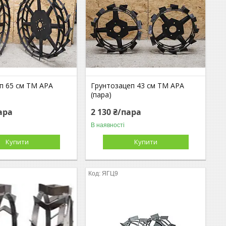
іп 65 см ТМ АРА
Грунтозацеп 43 см ТМ АРА
(пара)
пара
2 130 ₴/пара
В наявності
Купити
Купити
ЯГЦ9