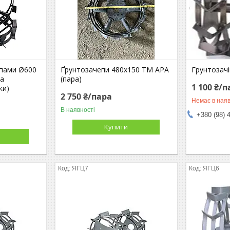
іпами Ø600
Ґрунтозачепи 480х150 ТМ АРА
Грунтозачі
ка
(пара)
1 100 ₴/
ки)
2 750 ₴/пара
Немає в наяв
В наявності
+380 (98) 
Купити
ЯГЦ7
ЯГЦ6