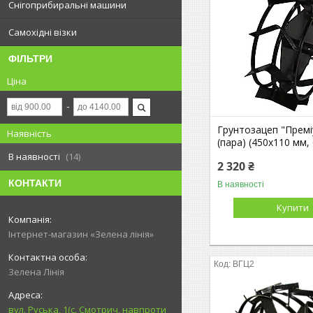
Снігоприбиральні машини
Самохідні візки
ФІЛЬТРИ
Ціна
Грунтозацеп "Премі
Наявність
(пара) (450х110 мм,
В наявності
14
2 320 ₴
КОНТАКТИ
В наявності
Купити
Інтернет-магазин «Зелена лінія»
ВГЦ2
Зелена Лінія
вул. Руська, 1(с. Смотрич, навпроти