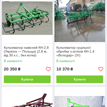
Культиватор навісний КН-2,8
Культиватор суцільної
(Україна — Польща) (2,8 м,
обробки з котком КН-1,4
від 30 к.с., без котка)
«Володар» (3т)
В наявності
В наявності
20 350
10 370
₴
₴
Купити
Купити