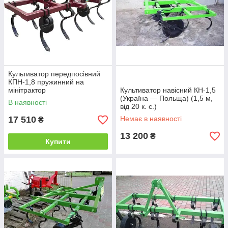
Культиватор передпосівний
КПН-1,8 пружинний на
мінітрактор
Культиватор навісний КН-1,5
(Україна — Польща) (1,5 м,
В наявності
від 20 к. с.)
17 510
Немає в наявності
₴
13 200
₴
Купити