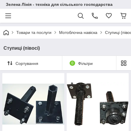
Зелена Лінія - техніка для сільського господарства
Товари та послуги
Мотоблочна навіска
Ступиці (півос
Ступиці (півосі)
Сортування
0
Фільтри