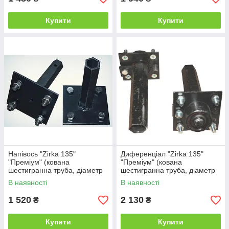
Купити
Купити
Напівось "Zirka 135"
Диференціал "Zirka 135"
"Преміум" (кована
"Преміум" (кована
шестигранна труба, діаметр
шестигранна труба, діаметр
32 мм, довжина 200 мм)
32 мм, довжина 200 мм)
В наявності
В наявності
1 520
2 130
₴
₴
Купити
Купити