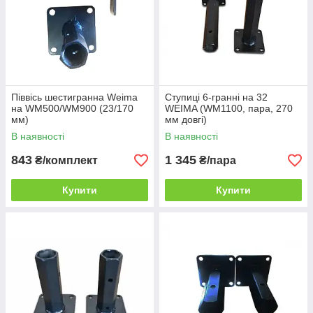
Піввісь шестигранна Weima
Ступиці 6-гранні на 32
на WM500/WM900 (23/170
WEIMA (WM1100, пара, 270
мм)
мм довгі)
В наявності
В наявності
843
1 345
₴/комплект
₴/пара
Купити
Купити