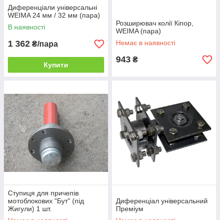
Диференціали універсальні
WEIMA 24 мм / 32 мм (пара)
Розширювач колії Кіпор,
В наявності
WEIMA (пара)
1 362
Немає в наявності
₴/пара
943
₴
Купити
Ступиця для причепів
мотоблокових "Бут" (під
Диференціал універсальний
Жигули) 1 шт.
Преміум