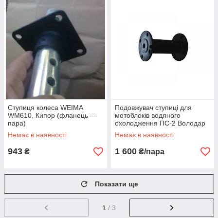
Ступиця колеса WEIMA
Подовжувач ступиці для
WM610, Кипор (фланець —
мотоблоків водяного
пара)
охолодження ПС-2 Володар
Немає в наявності
Немає в наявності
943
1 600
₴
₴/пара
Показати ще
1
/ 3